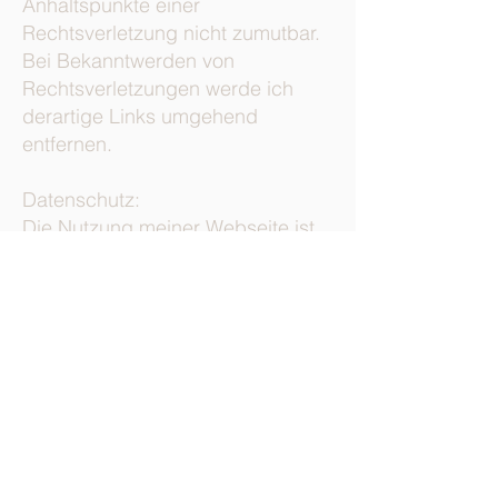
Anhaltspunkte einer
Rechtsverletzung nicht zumutbar.
Bei Bekanntwerden von
Rechtsverletzungen werde ich
derartige Links umgehend
entfernen.
Datenschutz:
Die Nutzung meiner Webseite ist
in der Regel ohne Angabe
personenbezogener Daten
möglich. Soweit auf meinen Seiten
personenbezogene Daten
(beispielsweise Name, Anschrift
oder E-Mail-Adressen) erhoben
werden, erfolgt dies, soweit
möglich, stets auf freiwilliger
Basis. Diese Daten werden ohne