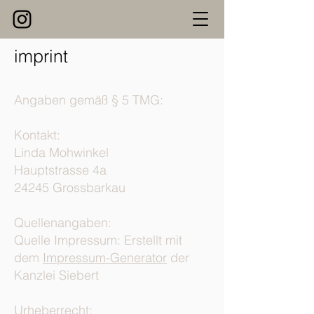
imprint
Angaben gemäß § 5 TMG:
Kontakt:
Linda Mohwinkel
Hauptstrasse 4a
24245 Grossbarkau
Quellenangaben:
Quelle Impressum: Erstellt mit
dem
Impressum-Generator
der
Kanzlei Siebert
Urheberrecht: