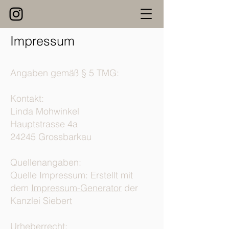
Impressum
Angaben gemäß § 5 TMG:
Kontakt:
Linda Mohwinkel
Hauptstrasse 4a
24245 Grossbarkau
Quellenangaben:
Quelle Impressum: Erstellt mit
dem
Impressum-Generator
der
Kanzlei Siebert
Urheberrecht: