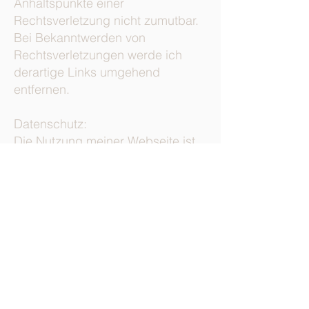
Anhaltspunkte einer
Rechtsverletzung nicht zumutbar.
Bei Bekanntwerden von
Rechtsverletzungen werde ich
derartige Links umgehend
entfernen.
Datenschutz:
Die Nutzung meiner Webseite ist
in der Regel ohne Angabe
personenbezogener Daten
möglich. Soweit auf meinen Seiten
personenbezogene Daten
(beispielsweise Name, Anschrift
oder E-Mail-Adressen) erhoben
werden, erfolgt dies, soweit
möglich, stets auf freiwilliger
Basis. Diese Daten werden ohne